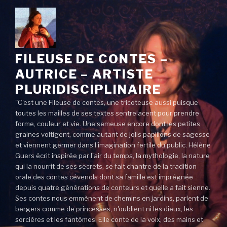
FILEUSE DE CONTES –
AUTRICE – ARTISTE
PLURIDISCIPLINAIRE
"C'est une Fileuse de contes, une tricoteuse aussi puisque
toutes les mailles de ses textes sentrelacent pour prendre
forme, couleur et vie. Une semeuse encore dont les petites
graines voltigent, comme autant de jolis papillons de sagesse
et viennent germer dans l'imagination fertile du public. Hélène
Guers écrit inspirée par l'air du temps, la mythologie, la nature
qui la nourrit de ses secrets, se fait chantre de la tradition
orale des contes cévenols dont sa famille est imprégnée
depuis quatre générations de conteurs et quelle a fait sienne.
Ses contes nous emmènent de chemins en jardins, parlent de
bergers comme de princesses, n'oublient ni les dieux, les
sorcières et les fantômes. Elle conte de la voix, des mains et