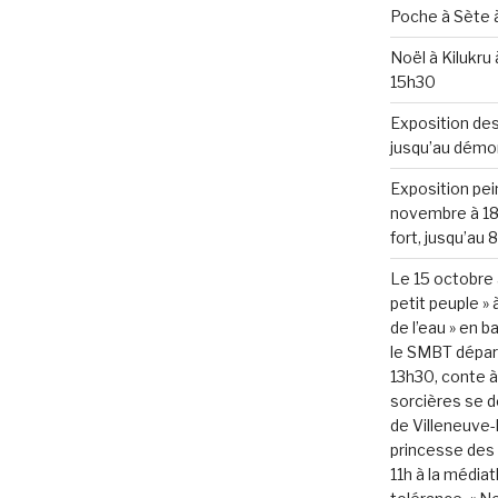
Poche à Sète à
Noël à Kilukru
15h30
Exposition des
jusqu’au démo
Exposition pei
novembre à 18h
fort, jusqu’au 
Le 15 octobre
petit peuple »
de l’eau » en 
le SMBT départ
13h30, conte à
sorcières se d
de Villeneuve-
princesse des 
11h à la média