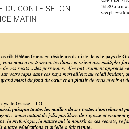
tolérance. « No
E DU CONTE SELON
15h30 à la mé
vos places à la
ICE MATIN
COMMENTAI
ARCHIVES
mars 2026
décembre 20
novembre 20
septembre 20
août 2025
juillet 2025