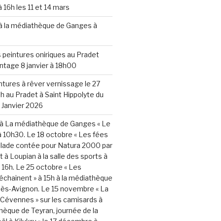
 16h les 11 et 14 mars
 à la médiathèque de Ganges à
 peintures oniriques au Pradet
ntage 8 janvier à 18h00
ntures à rêver vernissage le 27
 au Pradet à Saint Hippolyte du
8 Janvier 2026
 à La médiathèque de Ganges « Le
 à 10h30. Le 18 octobre « Les fées
balade contée pour Natura 2000 par
 à Loupian à la salle des sports à
 16h. Le 25 octobre « Les
échainent » à 15h à la médiathèque
lès-Avignon. Le 15 novembre « La
Cévennes » sur les camisards à
thèque de Teyran, journée de la