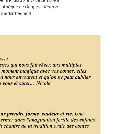
ël à Kilukru » le 17 décembre à
diathèque de Ganges. Réserver
 médiathèque !!!
RES RÉCENTS
25
25
25