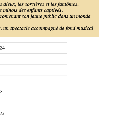
24
24
24
23
23