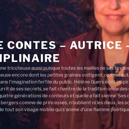
E CONTES – AUTRICE 
IPLINAIRE
une tricoteuse aussi puisque toutes les mailles de ses text
euse encore dont les petites graines voltigent, comme autan
s l'imagination fertile du public. Hélène Guers écrit inspiré
urrit de ses secrets, se fait chantre de la tradition orale d
quatre générations de conteurs et quelle a fait sienne. S
 bergers comme de princesses, n'oublient ni les dieux, les so
 de tout son visage mobile qui s'anime d'une flamme poètique