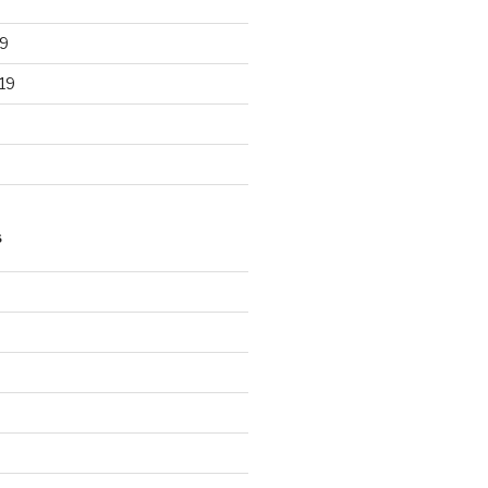
9
19
S