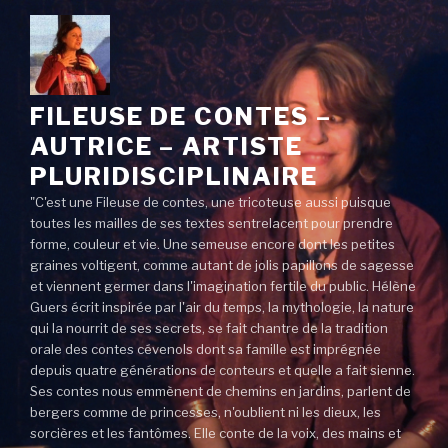
FILEUSE DE CONTES –
AUTRICE – ARTISTE
PLURIDISCIPLINAIRE
"C'est une Fileuse de contes, une tricoteuse aussi puisque
toutes les mailles de ses textes sentrelacent pour prendre
forme, couleur et vie. Une semeuse encore dont les petites
graines voltigent, comme autant de jolis papillons de sagesse
et viennent germer dans l'imagination fertile du public. Hélène
Guers écrit inspirée par l'air du temps, la mythologie, la nature
qui la nourrit de ses secrets, se fait chantre de la tradition
orale des contes cévenols dont sa famille est imprégnée
depuis quatre générations de conteurs et quelle a fait sienne.
Ses contes nous emmènent de chemins en jardins, parlent de
bergers comme de princesses, n'oublient ni les dieux, les
sorcières et les fantômes. Elle conte de la voix, des mains et