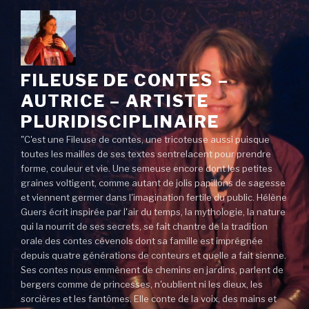
FILEUSE DE CONTES –
AUTRICE – ARTISTE
PLURIDISCIPLINAIRE
"C'est une Fileuse de contes, une tricoteuse aussi puisque
toutes les mailles de ses textes sentrelacent pour prendre
forme, couleur et vie. Une semeuse encore dont les petites
graines voltigent, comme autant de jolis papillons de sagesse
et viennent germer dans l'imagination fertile du public. Hélène
Guers écrit inspirée par l'air du temps, la mythologie, la nature
qui la nourrit de ses secrets, se fait chantre de la tradition
orale des contes cévenols dont sa famille est imprégnée
depuis quatre générations de conteurs et quelle a fait sienne.
Ses contes nous emmènent de chemins en jardins, parlent de
bergers comme de princesses, n'oublient ni les dieux, les
sorcières et les fantômes. Elle conte de la voix, des mains et